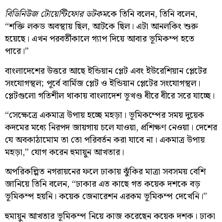
বিডিনিউজ টোয়েন্টিফোর ডটকম
কে তিনি বলেন, তিনি বলেন,
“শক্তি লকড অবস্থায় ছিল, আটকে ছিল। এটা আনলকিং শুরু
হয়েছে। এখন পরবর্তীকালে গ্যাপ দিয়ে আবার ভূমিকম্প হতে
পারে।”
বাংলাদেশের উত্তরে আছে ইন্ডিয়ান প্লেট এবং ইউরেশিয়ান প্লেটের
সংযোগস্থল; পূর্বে বার্মিজ প্লেট ও ইন্ডিয়ান প্লেটের সংযোগস্থল।
প্লেটগুলো গতিশীল থাকায় বাংলাদেশ ভূখণ্ড ধীরে ধীরে সরে যাচ্ছে।
“সেক্ষেত্রে একমাত্র উপায় হচ্ছে মহড়া। ভূমিকম্পের সময় দুয়েক
কদমের মধ্যে নিরপদ জায়গায় চলে যাওয়া, প্রশিক্ষণ নেওয়া। দেশের
যে অবকাঠামোম তা তো পরিবর্তন করা যাবে না। একমাত্র উপায়
মহড়া,” যোগ করেন হুমায়ুন আখতার।
অপরিকল্পিত নগরায়নের ফলে ঢাকায় ঝুঁকির মাত্রা সবসময় বেশি
জানিয়ে তিনি বলেন, “ঢাকার এত কাছে গত কয়েক দশকে বড়
ভূমিকম্প হয়নি। কয়েক জেনারেশন এরকম ভূমিকম্প দেখেনি।”
হুমায়ুন আখতার ভূমিকম্প নিয়ে কাজ করেছেন কয়েক দশক। ঢাকা