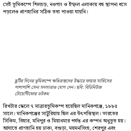
সেই ভূমিকম্পে শিলচড়, নওগাং ও ইম্ফল এলাকায় বহু স্থাপনা ধসে
পড়লেও প্রাণহানির সঠিক তথ্য পাওয়া যায়নি।
ছুটির দিনের ভূমিকম্পে ক্ষতিগ্রস্তদের উদ্ধারে ফায়ার সার্ভিসের
পাশাপাশি সেনা সদস্যরাও যোগ দেন। ছবি: বিডিনিউজ
টোয়েন্টিফোর ডটকম
রিখটার স্কেলে ৭ মাত্রারভূমিকম্প হয়েছিল মানিকগঞ্জে, ১৮৮৫
সালে। মানিকগঞ্জের সাটুরিয়ায় ছিল এর উৎপত্তিস্থল। ভারতের
সিকিম, বিহার, মনিপুর ও মিয়ানমার পর্যন্ত এর কম্পন অনুভূত হয়।
আঘাতে প্রাণহানি হয় ঢাকা, বগুড়া, ময়মনসিংহ, শেরপুর এবং