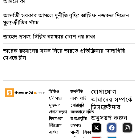
আসলে কী
অন্তর্বর্তী সরকার আমলে দুর্নীতি বৃদ্ধি: আসিফ নজরুল দিলেন
মূল্যস্ফীতির প্যাঁচ
জাহেদ প্রসঙ্গ: দিল্লির ব্যাখ্যায় খোশ নয় ঢাকা
তারেক রহমানের সফর নিয়ে ভারতে প্রতিক্রিয়ায় ‘দাদাগিরি’
দেখছে চীন
যোগাযোগ
ভিডিও
জননীতি
আমাদের সম্পর্কে
ছবি মহল
ব্যবসাপাতি
মুক্তমত
ঘোরাঘুরি
ডিসক্লেইমার
প্রবাস কড়চা
অন্তর্জালে চর্চিত
অনুসরণ করুন
বিশ্বমণ্ডল
তথ্যপ্রযু্ক্তি
ইউরোপ
রঙ্গমঞ্চ
এশিয়া
মানবী
শিক্ষা