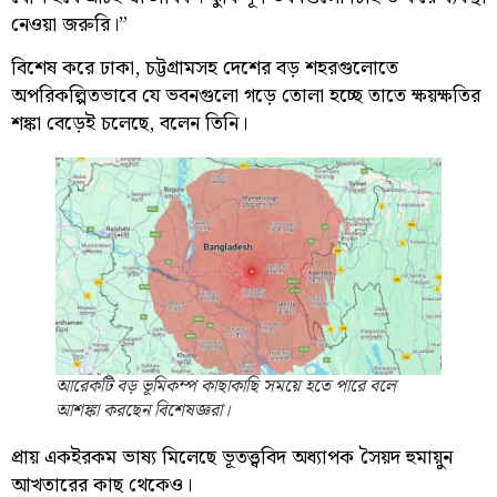
নেওয়া জরুরি।”
বিশেষ করে ঢাকা, চট্টগ্রামসহ দেশের বড় শহরগুলোতে
অপরিকল্পিতভাবে যে ভবনগুলো গড়ে তোলা হচ্ছে তাতে ক্ষয়ক্ষতির
শঙ্কা বেড়েই চলেছে, বলেন তিনি।
আরেকটি বড় ভূমিকম্প কাছাকাছি সময়ে হতে পারে বলে
আশঙ্কা করছেন বিশেষজ্ঞরা।
প্রায় একইরকম ভাষ্য মিলেছে ভূতত্ত্ববিদ অধ্যাপক সৈয়দ হুমায়ুন
আখতারের কাছ থেকেও।