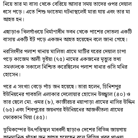
নিয়ে তার মা বাসা থেকে বেরিয়ে আসার সময় তাদের ওপর দেয়াল
ধসে পড়ে। এতে শিশু ফাতেমা ঘটনাস্থলেই মারা যায় এবং তার মা
আহত হন।
এছাড়াও খিলগাঁওয়ে নির্মাণাধীন ভবন থেকে পাশের দোতলা একটি
বাসায় একটি ইট পড়ে একজন আহত হয়েছেন বলে জানা গেছে।
নরসিংদীর পলাশ থানায় মালিতা গ্রামে মাটির ঘরের দেয়াল চাপা
পড়ে কাজেম আলী ভূইয়া (৭৫) নামের একজনের মৃত্যুর তথ্য
সমকাল
কে সকালে নিশ্চিত করেছিলেন পলাশ থানার ওসি মনির
হোসেন।
পরে এ সংখ্যা বেড়ে পাঁচ জন হয়েছে। তারা হলেন, চিনিশপুর
ইউনিয়নের গাবতলি এলাকার দেলোয়ার হোসেন উজ্জ্বাল (৪০) ও
তার ছেলে মো. ওমর (৮), কাজীরচর নয়াপাড়া গ্রামের নাসির উদ্দিন
(৬৫) এবং শিবপুরের জয়নগর ইউনিয়নের আজকীতলা গ্রামের
ফোরকান মিয়া (৪৫)।
ভূমিকম্পের উৎপত্তিস্থল মাধবদী ছাড়াও দেশের বিভিন্ন জায়গায়
আনুমানিক পাঁচশ জন আহত হয়েছেন বলে বিভিন্ন খবর পাওয়া