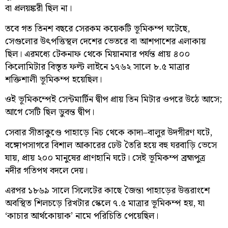
বা প্রলয়ঙ্করী ছিল না।
তবে গত তিনশ বছরে সেরকম কয়েকটি ভূমিকম্প ঘটেছে,
সেগুলোর উৎপত্তিস্থল দেশের ভেতরে বা আশপাশের এলাকায়
ছিল। এরমধ্যে টেকনাফ থেকে মিয়ানমার পর্যন্ত প্রায় ৪০০
কিলোমিটার বিস্তৃত ফল্ট লাইনে ১৭৬২ সালে ৮.৫ মাত্রার
শক্তিশালী ভূমিকম্প হয়েছিল।
ওই ভূমিকম্পেই সেন্টমার্টিন দ্বীপ প্রায় তিন মিটার ওপরে উঠে আসে;
আগে সেটি ছিল ডুবন্ত দ্বীপ।
সেবার সীতাকুণ্ডে পাহাড়ে নিচ থেকে কাদা–বালুর উদগীরণ ঘটে,
বঙ্গোপসাগরে বিশাল আকারের ঢেউ তৈরি হয়ে বহু ঘরবাড়ি ভেসে
যায়, প্রায় ২০০ মানুষের প্রাণহানি ঘটে। সেই ভূমিকম্প ব্রহ্মপুত্র
নদীর গতিপথ বদলে দেয়।
এরপর ১৮৬৯ সালে সিলেটের কাছে জৈন্তা পাহাড়ের উত্তরাংশে
অবস্থিত শিলচড়ে রিখটার স্কেলে ৭.৫ মাত্রার ভূমিকম্প হয়, যা
‘কাচার আর্থকোয়াক’ নামে পরিচিতি পেয়েছিল।