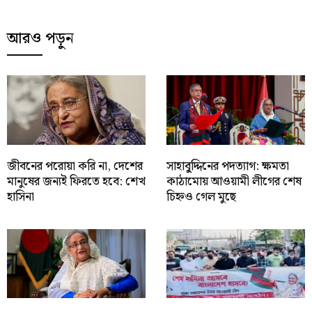
আরও পড়ুন
জীবনের পরোয়া করি না, দেশের
সাহাবু্দ্দিনের পদত্যাগ: ক্ষমতা
মানুষের জন্যই ফিরতে হবে: শেখ
কাঠামোয় আওয়ামী লীগের শেষ
হাসিনা
চিহ্নও গেল মুছে