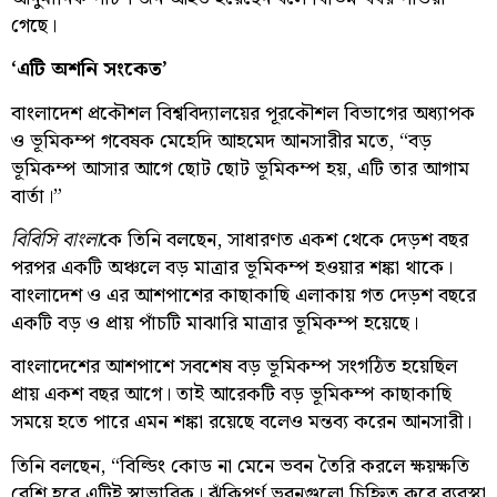
গেছে।
‘এটি অশনি সংকেত’
বাংলাদেশ প্রকৌশল বিশ্ববিদ্যালয়ের পূরকৌশল বিভাগের অধ্যাপক
ও ভূমিকম্প গবেষক মেহেদি আহমেদ আনসারীর মতে, “বড়
ভূমিকম্প আসার আগে ছোট ছোট ভূমিকম্প হয়, এটি তার আগাম
বার্তা।”
বিবিসি বাংলা
কে তিনি বলছেন, সাধারণত একশ থেকে দেড়শ বছর
পরপর একটি অঞ্চলে বড় মাত্রার ভূমিকম্প হওয়ার শঙ্কা থাকে।
বাংলাদেশ ও এর আশপাশের কাছাকাছি এলাকায় গত দেড়শ বছরে
একটি বড় ও প্রায় পাঁচটি মাঝারি মাত্রার ভূমিকম্প হয়েছে।
বাংলাদেশের আশপাশে সবশেষ বড় ভূমিকম্প সংগঠিত হয়েছিল
প্রায় একশ বছর আগে। তাই আরেকটি বড় ভূমিকম্প কাছাকাছি
সময়ে হতে পারে এমন শঙ্কা রয়েছে বলেও মন্তব্য করেন আনসারী।
তিনি বলছেন, “বিল্ডিং কোড না মেনে ভবন তৈরি করলে ক্ষয়ক্ষতি
বেশি হবে এটিই স্বাভাবিক। ঝুঁকিপূর্ণ ভবনগুলো চিহ্নিত করে ব্যবস্থা