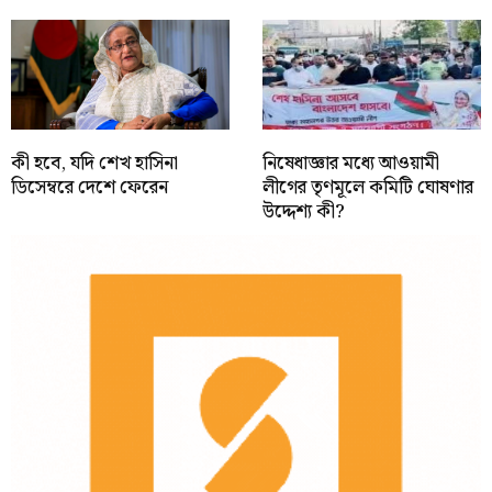
কী হবে, যদি শেখ হাসিনা
নিষেধাজ্ঞার মধ্যে আওয়ামী
ডিসেম্বরে দেশে ফেরেন
লীগের তৃণমূলে কমিটি ঘোষণার
উদ্দেশ্য কী?