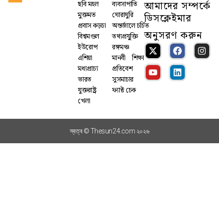
আমাদের সম্পর্কে
ছবি মহল
ব্যবসাপাতি
মুক্তমত
ঘোরাঘুরি
ডিসক্লেইমার
প্রবাস কড়চা
অন্তর্জালে চর্চিত
অনুসরণ করুন
বিশ্বমণ্ডল
তথ্যপ্রযু্ক্তি
ইউরোপ
রঙ্গমঞ্চ
এশিয়া
মানবী
শিক্ষা
মধ্যপ্রাচ্য
প্রতিবেশ
ভারত
সুসমাচার
যুক্তরাষ্ট্র
ফ্যাক্ট চেক
খেলা
স্বত্ব © Thesun24.com ২০২৬