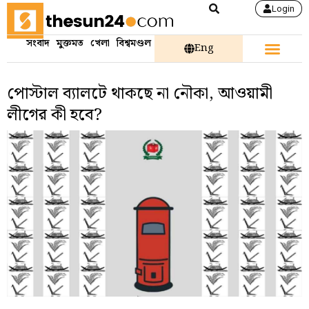
Login
সংবাদ
মুক্তমত
খেলা
বিশ্বমণ্ডল
Eng
পোস্টাল ব্যালটে থাকছে না নৌকা, আওয়ামী
লীগের কী হবে?