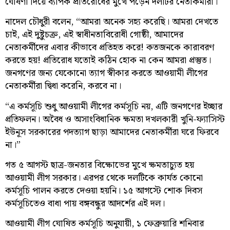
ঘোষণা দিয়ে ব্যাপক প্রতিরোধের মুখে পড়েন দলটির নেতাকর্মীরা।
নাদেল চৌধুরী বলেন, “আমরা অনেক সহ্য করেছি। আমরা দেখতে
চাই, এই দুষ্টুচক্র, এই স্বাধীনতাবিরোধী গোষ্ঠী, আমাদের
নেতাকর্মীদের এবার কীভাবে প্রতিহত করে! কতজনকে কারাবরণ
করতে হয়! প্রতিরোধ যতোই কঠিন হোক না কেন আমরা প্রস্তুত।
জনগণের জন্য যেকোনো ত্যাগ স্বীকার করতে আওয়ামী লীগের
নেতাকর্মীরা দ্বিধা করেনি, করবে না।
“এ কর্মসূচি শুধু আওয়ামী লীগের কর্মসূচি নয়, এটি জনগণের ইচ্ছার
প্রতিফলন। অবৈধ ও অসাংবিধানিক ক্ষমতা দখলকারী খুনি-ফ্যাসিস্ট
ইউনূস সরকারের পদত্যাগ ছাড়া আমাদের নেতাকর্মীরা ঘরে ফিরবে
না।”
গত ৫ আগস্ট ছাত্র-জনতার বিক্ষোভের মুখে ক্ষমতাচ্যুত হয়
আওয়ামী লীগ সরকার। এরপর থেকে দলটিকে কার্যত কোনো
কর্মসূচি পালন করতে দেওয়া হয়নি। ১৫ আগস্টে শোক দিবস
কর্মসূচিতেও বাধা পায় বঙ্গবন্ধুর আদর্শের এই দল।
আওয়ামী লীগ ঘোষিত কর্মসূচি অনুযায়ী, ১ ফেব্রুয়ারি শনিবার