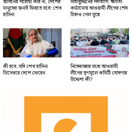
জীবনের পরোয়া করি না, দেশের
সাহাবু্দ্দিনের পদত্যাগ: ক্ষমতা
মানুষের জন্যই ফিরতে হবে: শেখ
কাঠামোয় আওয়ামী লীগের শেষ
হাসিনা
চিহ্নও গেল মুছে
কী হবে, যদি শেখ হাসিনা
নিষেধাজ্ঞার মধ্যে আওয়ামী
ডিসেম্বরে দেশে ফেরেন
লীগের তৃণমূলে কমিটি ঘোষণার
উদ্দেশ্য কী?