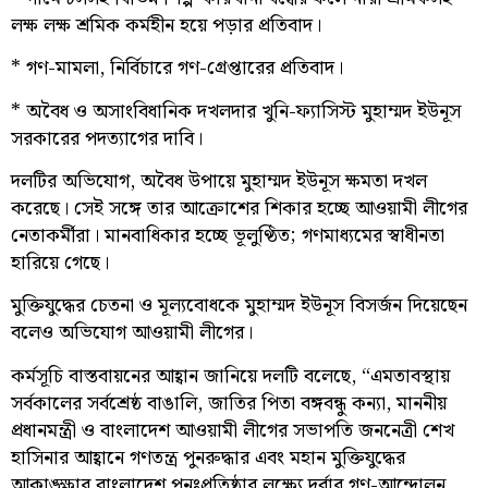
লক্ষ লক্ষ শ্রমিক কর্মহীন হয়ে পড়ার প্রতিবাদ।
* গণ-মামলা, নির্বিচারে গণ-গ্রেপ্তারের প্রতিবাদ।
* অবৈধ ও অসাংবিধানিক দখলদার খুনি-ফ্যাসিস্ট মুহাম্মদ ইউনূস
সরকারের পদত্যাগের দাবি।
দলটির অভিযোগ, অবৈধ উপায়ে ‍মুহাম্মদ ইউনূস ক্ষমতা দখল
করেছে। সেই সঙ্গে তার আক্রোশের শিকার হচ্ছে আওয়ামী লীগের
নেতাকর্মীরা। মানবাধিকার হচ্ছে ভূলুণ্ঠিত; গণমাধ্যমের স্বাধীনতা
হারিয়ে গেছে।
মুক্তিযুদ্ধের চেতনা ও মূল্যবোধকে মুহাম্মদ ইউনূস বিসর্জন দিয়েছেন
বলেও অভিযোগ আওয়ামী লীগের।
কর্মসূচি বাস্তবায়নের আহ্বান জানিয়ে দলটি বলেছে, “এমতাবস্থায়
সর্বকালের সর্বশ্রেষ্ঠ বাঙালি, জাতির পিতা বঙ্গবন্ধু কন্যা, মাননীয়
প্রধানমন্ত্রী ও বাংলাদেশ আওয়ামী লীগের সভাপতি জননেত্রী শেখ
হাসিনার আহ্বানে গণতন্ত্র পুনরুদ্ধার এবং মহান মুক্তিযুদ্ধের
আকাঙ্ক্ষার বাংলাদেশ পুনঃপ্রতিষ্ঠার লক্ষ্যে দুর্বার গণ-আন্দোলন