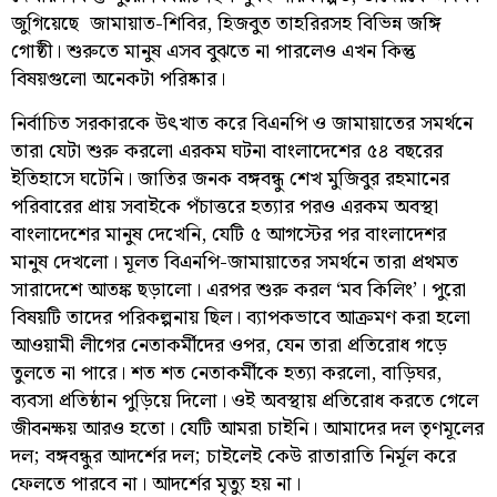
জুগিয়েছে জামায়াত-শিবির, হিজবুত তাহরিরসহ বিভিন্ন জঙ্গি
গোষ্ঠী। শুরুতে মানুষ এসব বুঝতে না পারলেও এখন কিন্তু
বিষয়গুলো অনেকটা পরিষ্কার।
নির্বাচিত সরকারকে উৎখাত করে বিএনপি ও জামায়াতের সমর্থনে
তারা যেটা শুরু করলো এরকম ঘটনা বাংলাদেশের ৫৪ বছরের
ইতিহাসে ঘটেনি। জাতির জনক বঙ্গবন্ধু শেখ মুজিবুর রহমানের
পরিবারের প্রায় সবাইকে পঁচাত্তরে হত্যার পরও এরকম অবস্থা
বাংলাদেশের মানুষ দেখেনি, যেটি ৫ আগস্টের পর বাংলাদেশর
মানুষ দেখলো। মূলত বিএনপি-জামায়াতের সমর্থনে তারা প্রথমত
সারাদেশে আতঙ্ক ছড়ালো। এরপর শুরু করল ‘মব কিলিং’। পুরো
বিষয়টি তাদের পরিকল্পনায় ছিল। ব্যাপকভাবে আক্রমণ করা হলো
আওয়ামী লীগের নেতাকর্মীদের ওপর, যেন তারা প্রতিরোধ গড়ে
তুলতে না পারে। শত শত নেতাকর্মীকে হত্যা করলো, বাড়িঘর,
ব্যবসা প্রতিষ্ঠান পুড়িয়ে দিলো। ওই অবস্থায় প্রতিরোধ করতে গেলে
জীবনক্ষয় আরও হতো। যেটি আমরা চাইনি। আমাদের দল তৃণমূলের
দল; বঙ্গবন্ধুর আদর্শের দল; চাইলেই কেউ রাতারাতি নির্মূল করে
ফেলতে পারবে না। আদর্শের মৃত্যু হয় না।