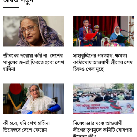
আরও পড়ুন
জীবনের পরোয়া করি না, দেশের
সাহাবু্দ্দিনের পদত্যাগ: ক্ষমতা
মানুষের জন্যই ফিরতে হবে: শেখ
কাঠামোয় আওয়ামী লীগের শেষ
হাসিনা
চিহ্নও গেল মুছে
কী হবে, যদি শেখ হাসিনা
নিষেধাজ্ঞার মধ্যে আওয়ামী
ডিসেম্বরে দেশে ফেরেন
লীগের তৃণমূলে কমিটি ঘোষণার
উদ্দেশ্য কী?