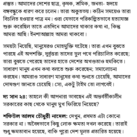
প্রস্তুত। আমাদের দেশের ছাত্র, কৃষক, শ্রমিক, জনতা- হৃদয়ে
বঙ্গবন্ধুকে ধারণ করে চলেন। তারা অকুতভয়। কঠিন সময়েও তারা
বিচলিত হওয়ার পাত্র নন। ওরা যেভাবে পরিকল্পিতভাবে হত্যাযজ্ঞ
শুরু করেছিল তাতে এতদিনে আমাদের থাকার কথা না, কিন্তু
আমরা আছি। ইনশাআল্লাহ আমরা থাকবো।
সময়টা নিয়েছি, মানুষেরও মোহমুক্তি ঘটেছে। তারা এখন বুঝতে
পারছে এই অপশক্তি, দুর্বৃত্তরা তাদের ভুল পথে পরিচালিত করেছে;
তারা বুঝতে পেরেছে তাদের হাতে দেশের অখণ্ডতাও হুমকিতে।
সাধারণ মানুষ এখন কথা বলতে শুরু করেছেন; সমালোচনা
করছেন। আমরাও সাধারণ মানুষের কথা শুনতে চেয়েছি, আমাদের
দোষগুণ জানতে চেয়েছি। সো, একটু টাইম তো লাগবেই।
দ্য সান ২৪:
তাহলে কী আপনারা ভাবছেন এই অন্তর্বর্তীকালীন
সরকারের কাছ থেকে মানুষ মুখ ফিরিয়ে নিয়েছে?
শফিউল আলম চৌধুরী নাদেল:
দেখুন, প্রথমত এটা কোনো
সরকার না। অবৈধভাবে কিছু লোক ক্ষমতা দখল করেছে। তারাই
শুধু ক্ষমতাবান হয়েছে, বাকি পুরো দেশ মূলত প্রতারিত হয়েছে।