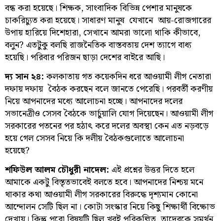
বন্ধ করা হয়েছে। শিক্ষক, সাংবাদিক বিভিন্ন পেশার মানুষকে
চাকরিচ্যুত করা হয়েছে। সাধারণ মানুষ যেখানে আয়-রোজগারের
উপায় হারিয়ে দিশেহারা, সেখানে আমরা ভালো থাকি কীভাবে,
বলুন? এতটুকু বলছি রাজনৈতিক বাস্তবতায় দেশ ত্যাগে বাধ্য
হয়েছি। পরিবার পরিজন ছাড়া দেশের বাইরে আছি।
দ্য সান ২৪:
কলকাতায় গত কয়েকদিন ধরে আওয়ামী লীগ নেতারা
দফায় দফায় বৈঠক করছেন বলে জানতে পেরেছি। পরবর্তী করণীয়
নিয়ে আপনাদের মধ্যে আলোচনা হচ্ছে। আপনাদের দলের
সভানেত্রীও সেসব বৈঠকে ভার্চুয়ালি যোগ দিয়েছেন। আওয়ামী লীগ
সরকারের পতনের পর হঠাৎ করে দলের অবস্থা কেন এত নড়বড়ে
হয়ে গেল সেসব নিয়ে কি দলীয় বৈঠকগুলোতে আলোচনা
হয়েছে?
শফিউল আলম চৌধুরী নাদেল:
এই প্রশ্নের উত্তর দিতে হলে
আমাকে একটু বিস্তৃতভাবেই বলতে হবে। আপনাদের নিশ্চয় মনে
থাকার কথা আওয়ামী লীগ সরকারের বিরুদ্ধে দৃশ্যমান কোনো
আন্দোলন সেটি ছিল না। কোটা সংস্কার নিয়ে কিছু শিক্ষার্থী বিক্ষোভ
দেখায়। কিন্তু পুরো বিষয়টি ছিল খুবই পরিকল্পিত, তাদেরকে সমর্থন