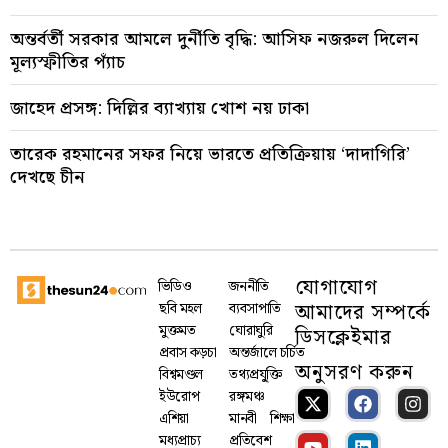
অন্তর্বর্তী সরকার আমলে দুর্নীতি বৃদ্ধি: আসিফ নজরুল দিলেন
মূল্যস্ফীতির প্যাঁচ
জাহেদ প্রসঙ্গ: দিল্লির ব্যাখ্যায় খোশ নয় ঢাকা
তারেক রহমানের সফর নিয়ে ভারতে প্রতিক্রিয়ায় ‘দাদাগিরি’
দেখছে চীন
যোগাযোগ
ভিডিও
জননীতি
আমাদের সম্পর্কে
ছবি মহল
ব্যবসাপাতি
মুক্তমত
ঘোরাঘুরি
ডিসক্লেইমার
প্রবাস কড়চা
অন্তর্জালে চর্চিত
অনুসরণ করুন
বিশ্বমণ্ডল
তথ্যপ্রযু্ক্তি
ইউরোপ
রঙ্গমঞ্চ
এশিয়া
মানবী
শিক্ষা
মধ্যপ্রাচ্য
প্রতিবেশ