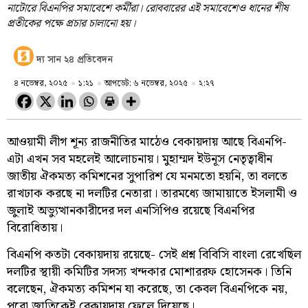
নাটোরে বিএনপির সমাবেশে কর্মীরা। রোববারের এই সমাবেশেও ধানের শীষ
প্রতীকের পক্ষে প্রচার চালানো হয়।
দ্য সান ২৪ প্রতিবেদন
৪ নভেম্বর, ২০২৫
১:২১
আপডেট: ৬ নভেম্বর, ২০২৫
২:২৭
আওয়ামী লীগ শূন্য রাজনীতির মাঠেও বেকায়দায় আছে বিএনপি-
এটা এখন সব মহলেই আলোচনায়। মুহাম্মদ ইউনূস নেতৃত্বাধীন
জাতীয় ঐকমত্য কমিশনের সুপারিশ যে মনমতো হয়নি, তা বলতে
রাখঢাক করছে না দলটির নেতারা। তারমধ্যে জামায়াতে ইসলামী ও
জুলাই অভ্যুত্থানকারীদের দল এনসিপিও রয়েছে বিএনপির
বিরোধিতায়।
বিএনপি কতটা বেকায়দায় রয়েছে- সেই প্রশ্ন বিবিসি বাংলা রেখেছিল
দলটির স্থায়ী কমিটির সদস্য খন্দকার মোশাররফ হোসেনক। তিনি
বলেছেন, ঐকমত্য কমিশন যা করেছে, তা কেবল বিএনপিকে নয়,
পুরো জাতিকেই বেকায়দায় ফেলে দিয়েছে।