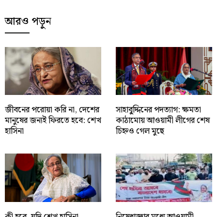
আরও পড়ুন
জীবনের পরোয়া করি না, দেশের
সাহাবু্দ্দিনের পদত্যাগ: ক্ষমতা
মানুষের জন্যই ফিরতে হবে: শেখ
কাঠামোয় আওয়ামী লীগের শেষ
হাসিনা
চিহ্নও গেল মুছে
কী হবে, যদি শেখ হাসিনা
নিষেধাজ্ঞার মধ্যে আওয়ামী