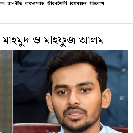
লা
জননীতি
ব্যবসাপাতি
জীবনশৈলী
বিশ্বমণ্ডল
ইউরোপ
 মাহমুদ ও মাহফুজ আলম