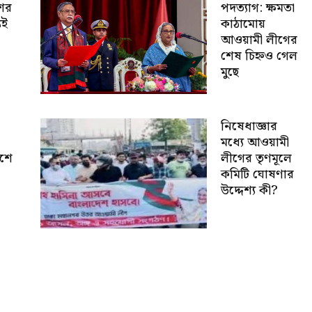
শের
পদত্যাগ: ক্ষমতা
যই
কাঠামোয়
আওয়ামী লীগের
শেষ চিহ্নও গেল
মুছে
নিষেধাজ্ঞার
মধ্যে আওয়ামী
েশে
লীগের তৃণমূলে
কমিটি ঘোষণার
উদ্দেশ্য কী?