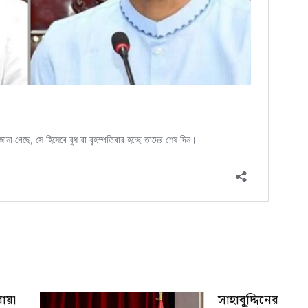
োয়া
সাহাবু্দ্দিনের