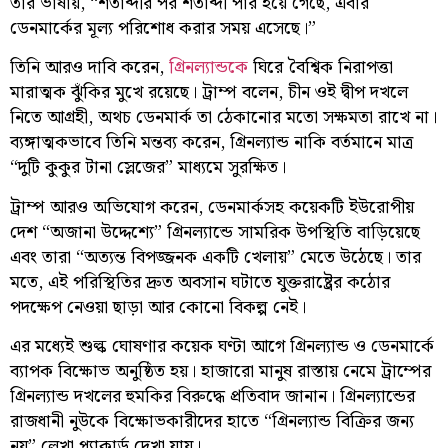
তার ভাষায়, “শতাব্দীর পর শতাব্দী পার হয়ে গেছে, এবার
ডেনমার্কের মূল্য পরিশোধ করার সময় এসেছে।”
তিনি আরও দাবি করেন,
গ্রিনল্যান্ডকে
ঘিরে বৈশ্বিক নিরাপত্তা
মারাত্মক ঝুঁকির মুখে রয়েছে। ট্রাম্প বলেন, চীন ওই দ্বীপ দখলে
নিতে আগ্রহী, অথচ ডেনমার্ক তা ঠেকানোর মতো সক্ষমতা রাখে না।
ব্যঙ্গাত্মকভাবে তিনি মন্তব্য করেন, গ্রিনল্যান্ড নাকি বর্তমানে মাত্র
“দুটি কুকুর টানা স্লেজের” মাধ্যমে সুরক্ষিত।
ট্রাম্প আরও অভিযোগ করেন, ডেনমার্কসহ কয়েকটি ইউরোপীয়
দেশ “অজানা উদ্দেশ্যে” গ্রিনল্যান্ডে সামরিক উপস্থিতি বাড়িয়েছে
এবং তারা “অত্যন্ত বিপজ্জনক একটি খেলায়” মেতে উঠেছে। তার
মতে, এই পরিস্থিতির দ্রুত অবসান ঘটাতে যুক্তরাষ্ট্রের কঠোর
পদক্ষেপ নেওয়া ছাড়া আর কোনো বিকল্প নেই।
এর মধ্যেই শুল্ক ঘোষণার কয়েক ঘণ্টা আগে গ্রিনল্যান্ড ও ডেনমার্কে
ব্যাপক বিক্ষোভ অনুষ্ঠিত হয়। হাজারো মানুষ রাস্তায় নেমে ট্রাম্পের
গ্রিনল্যান্ড দখলের হুমকির বিরুদ্ধে প্রতিবাদ জানান। গ্রিনল্যান্ডের
রাজধানী নুউকে বিক্ষোভকারীদের হাতে “গ্রিনল্যান্ড বিক্রির জন্য
নয়” লেখা প্ল্যাকার্ড দেখা যায়।