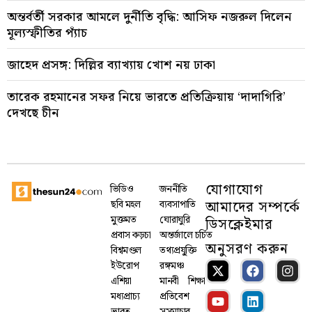
অন্তর্বর্তী সরকার আমলে দুর্নীতি বৃদ্ধি: আসিফ নজরুল দিলেন
মূল্যস্ফীতির প্যাঁচ
জাহেদ প্রসঙ্গ: দিল্লির ব্যাখ্যায় খোশ নয় ঢাকা
তারেক রহমানের সফর নিয়ে ভারতে প্রতিক্রিয়ায় ‘দাদাগিরি’
দেখছে চীন
যোগাযোগ
ভিডিও
জননীতি
আমাদের সম্পর্কে
ছবি মহল
ব্যবসাপাতি
মুক্তমত
ঘোরাঘুরি
ডিসক্লেইমার
প্রবাস কড়চা
অন্তর্জালে চর্চিত
অনুসরণ করুন
বিশ্বমণ্ডল
তথ্যপ্রযু্ক্তি
ইউরোপ
রঙ্গমঞ্চ
এশিয়া
মানবী
শিক্ষা
মধ্যপ্রাচ্য
প্রতিবেশ
ভারত
সুসমাচার