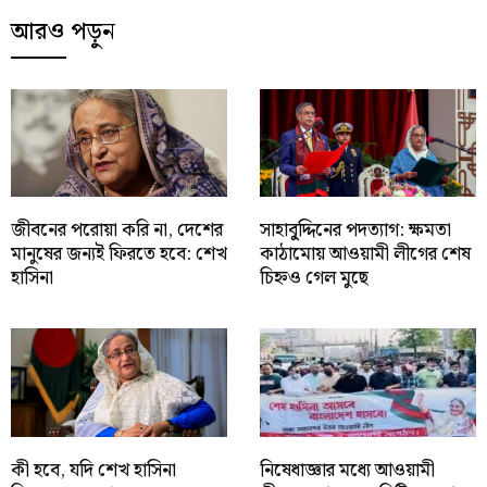
আরও পড়ুন
জীবনের পরোয়া করি না, দেশের
সাহাবু্দ্দিনের পদত্যাগ: ক্ষমতা
মানুষের জন্যই ফিরতে হবে: শেখ
কাঠামোয় আওয়ামী লীগের শেষ
হাসিনা
চিহ্নও গেল মুছে
কী হবে, যদি শেখ হাসিনা
নিষেধাজ্ঞার মধ্যে আওয়ামী