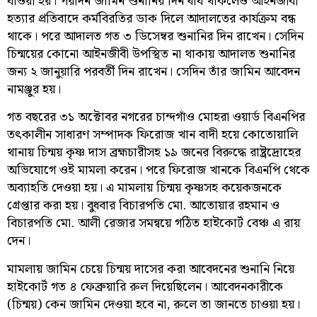
যাওয়া হয়। পরদিন জামিন শুনানির দিন ধার্য থাকলেও আইনজীবী
হত্যার প্রতিবাদে কর্মবিরতির ডাক দিলে আদালতের কার্যক্রম বন্ধ
থাকে। পরে আদালত গত ৩ ডিসেম্বর শুনানির দিন রাখেন। সেদিন
চিন্ময়ের কোনো আইনজীবী উপস্থিত না থাকায় আদালত শুনানির
জন্য ২ জানুয়ারি পরবর্তী দিন রাখেন। সেদিন তাঁর জামিন আবেদন
নামঞ্জুর হয়।
গত বছরের ৩১ অক্টোবর নগরের চান্দগাঁও মোহরা ওয়ার্ড বিএনপির
তৎকালীন সাধারণ সম্পাদক ফিরোজ খান বাদী হয়ে কোতোয়ালি
থানায় চিন্ময় কৃষ্ণ দাস ব্রহ্মচারীসহ ১৯ জনের বিরুদ্ধে রাষ্ট্রদ্রোহের
অভিযোগে ওই মামলা করেন। পরে ফিরোজ খানকে বিএনপি থেকে
অব্যাহতি দেওয়া হয়। এ মামলায় চিন্ময় কৃষ্ণসহ কয়েকজনকে
গ্রেপ্তার করা হয়। বুধবার বিচারপতি মো. আতোয়ার রহমান ও
বিচারপতি মো. আলী রেজার সমন্বয়ে গঠিত হাইকোর্ট বেঞ্চ এ রায়
দেন।
মামলায় জামিন চেয়ে চিন্ময় দাসের করা আবেদনের শুনানি নিয়ে
হাইকোর্ট গত ৪ ফেব্রুয়ারি রুল দিয়েছিলেন। আবেদনকারীকে
(চিন্ময়) কেন জামিন দেওয়া হবে না, রুলে তা জানতে চাওয়া হয়।