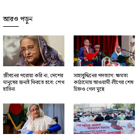
আরও পড়ুন
জীবনের পরোয়া করি না, দেশের
সাহাবু্দ্দিনের পদত্যাগ: ক্ষমতা
মানুষের জন্যই ফিরতে হবে: শেখ
কাঠামোয় আওয়ামী লীগের শেষ
হাসিনা
চিহ্নও গেল মুছে