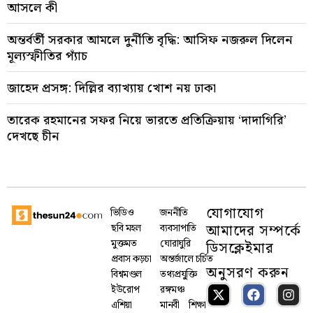
আসলে কী
অন্তর্বর্তী সরকার আমলে দুর্নীতি বৃদ্ধি: আসিফ নজরুল দিলেন
মূল্যস্ফীতির প্যাঁচ
জাহেদ প্রসঙ্গ: দিল্লির ব্যাখ্যায় খোশ নয় ঢাকা
তারেক রহমানের সফর নিয়ে ভারতে প্রতিক্রিয়ায় ‘দাদাগিরি’
দেখছে চীন
যোগাযোগ
ভিডিও
জননীতি
আমাদের সম্পর্কে
ছবি মহল
ব্যবসাপাতি
মুক্তমত
ঘোরাঘুরি
ডিসক্লেইমার
প্রবাস কড়চা
অন্তর্জালে চর্চিত
অনুসরণ করুন
বিশ্বমণ্ডল
তথ্যপ্রযু্ক্তি
ইউরোপ
রঙ্গমঞ্চ
এশিয়া
মানবী
শিক্ষা