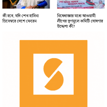
কী হবে, যদি শেখ হাসিনা
নিষেধাজ্ঞার মধ্যে আওয়ামী
ডিসেম্বরে দেশে ফেরেন
লীগের তৃণমূলে কমিটি ঘোষণার
উদ্দেশ্য কী?