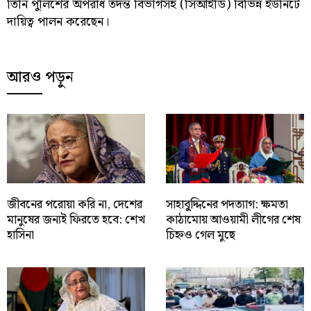
তিনি পুলিশের অপরাধ তদন্ত বিভাগসহ (সিআইডি) বিভিন্ন ইউনিটে
দায়িত্ব পালন করেছেন।
আরও পড়ুন
জীবনের পরোয়া করি না, দেশের
সাহাবু্দ্দিনের পদত্যাগ: ক্ষমতা
মানুষের জন্যই ফিরতে হবে: শেখ
কাঠামোয় আওয়ামী লীগের শেষ
হাসিনা
চিহ্নও গেল মুছে