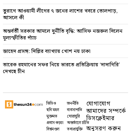
তুরাগে আওয়ামী লীগের ৭ জনের লাশের খবরে তোলপাড়,
আসলে কী
অন্তর্বর্তী সরকার আমলে দুর্নীতি বৃদ্ধি: আসিফ নজরুল দিলেন
মূল্যস্ফীতির প্যাঁচ
জাহেদ প্রসঙ্গ: দিল্লির ব্যাখ্যায় খোশ নয় ঢাকা
তারেক রহমানের সফর নিয়ে ভারতে প্রতিক্রিয়ায় ‘দাদাগিরি’
দেখছে চীন
যোগাযোগ
ভিডিও
জননীতি
আমাদের সম্পর্কে
ছবি মহল
ব্যবসাপাতি
মুক্তমত
ঘোরাঘুরি
ডিসক্লেইমার
প্রবাস কড়চা
অন্তর্জালে চর্চিত
অনুসরণ করুন
বিশ্বমণ্ডল
তথ্যপ্রযু্ক্তি