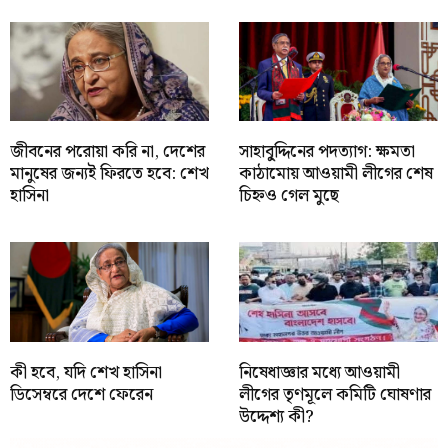
জীবনের পরোয়া করি না, দেশের
সাহাবু্দ্দিনের পদত্যাগ: ক্ষমতা
মানুষের জন্যই ফিরতে হবে: শেখ
কাঠামোয় আওয়ামী লীগের শেষ
হাসিনা
চিহ্নও গেল মুছে
কী হবে, যদি শেখ হাসিনা
নিষেধাজ্ঞার মধ্যে আওয়ামী
ডিসেম্বরে দেশে ফেরেন
লীগের তৃণমূলে কমিটি ঘোষণার
উদ্দেশ্য কী?