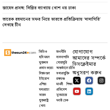
জাহেদ প্রসঙ্গ: দিল্লির ব্যাখ্যায় খোশ নয় ঢাকা
তারেক রহমানের সফর নিয়ে ভারতে প্রতিক্রিয়ায় ‘দাদাগিরি’
দেখছে চীন
যোগাযোগ
ভিডিও
জননীতি
আমাদের সম্পর্কে
ছবি মহল
ব্যবসাপাতি
মুক্তমত
ঘোরাঘুরি
ডিসক্লেইমার
প্রবাস কড়চা
অন্তর্জালে চর্চিত
অনুসরণ করুন
বিশ্বমণ্ডল
তথ্যপ্রযু্ক্তি
ইউরোপ
রঙ্গমঞ্চ
এশিয়া
মানবী
শিক্ষা
মধ্যপ্রাচ্য
প্রতিবেশ
ভারত
সুসমাচার
যুক্তরাষ্ট্র
ফ্যাক্ট চেক
খেলা