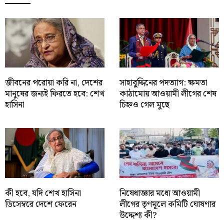
জীবনের পরোয়া করি না, দেশের
সাহাবু্দ্দিনের পদত্যাগ: ক্ষমতা
মানুষের জন্যই ফিরতে হবে: শেখ
কাঠামোয় আওয়ামী লীগের শেষ
হাসিনা
চিহ্নও গেল মুছে
কী হবে, যদি শেখ হাসিনা
নিষেধাজ্ঞার মধ্যে আওয়ামী
ডিসেম্বরে দেশে ফেরেন
লীগের তৃণমূলে কমিটি ঘোষণার
উদ্দেশ্য কী?