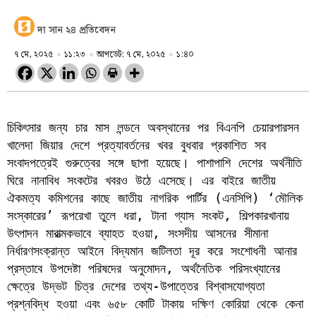
দ্য সান ২৪ প্রতিবেদন
৭ মে, ২০২৫
১১:২৩
আপডেট: ৭ মে, ২০২৫
১:৪০
চিকিৎসার জন্য চার মাস লন্ডনে অবস্থানের পর বিএনপি চেয়ারপারসন 
খালেদা জিয়ার দেশে প্রত্যাবর্তনের খবর বুধবার প্রকাশিত সব 
সংবাদপত্রেই গুরুত্বের সঙ্গে ছাপা হয়েছে। পাশাপাশি দেশের অর্থনীতি 
ঘিরে নানাবিধ সংকটের খবরও উঠে এসেছে। এর বাইরে জাতীয় 
ঐকমত্য কমিশনের কাছে জাতীয় নাগরিক পার্টির (এনসিপি) ‘মৌলিক 
সংস্কারের’ রূপরেখা তুলে ধরা, টানা গ্যাস সংকট, শিল্পকারখানায় 
উৎপাদন মারাত্মকভাবে ব্যাহত হওয়া, সংসদীয় আসনের সীমানা 
নির্ধারণসংক্রান্ত আইনে বিদ্যমান জটিলতা দূর করে সংশোধনী আনার 
প্রস্তাবে উপদেষ্টা পরিষদের অনুমোদন, অর্থনৈতিক পরিসংখ্যানের 
ক্ষেত্রে উদ্ভট চিত্র দেশের তথ্য-উপাত্তের বিশ্বাসযোগ্যতা 
প্রশ্নবিদ্ধ হওয়া এবং ৬৫৮ কোটি টাকায় দক্ষিণ কোরিয়া থেকে কেনা 