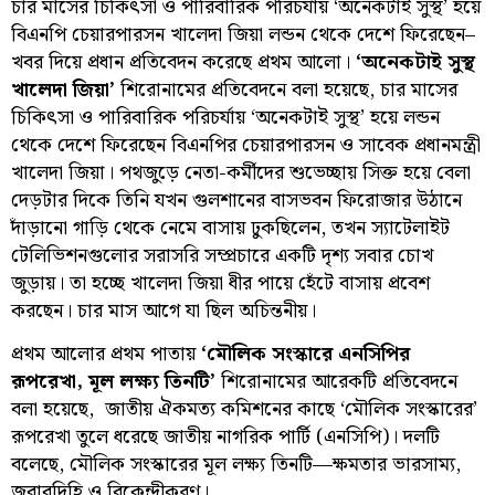
চার মাসের চিকিৎসা ও পারিবারিক পরিচর্যায় ‘অনেকটাই সুস্থ’ হয়ে
বিএনপি চেয়ারপারসন খালেদা জিয়া লন্ডন থেকে দেশে ফিরেছেন–
খবর দিয়ে প্রধান প্রতিবেদন করেছে প্রথম আলো।
‘অনেকটাই সুস্থ
খালেদা জিয়া’
শিরোনামের প্রতিবেদনে বলা হয়েছে, চার মাসের
চিকিৎসা ও পারিবারিক পরিচর্যায় ‘অনেকটাই সুস্থ’ হয়ে লন্ডন
থেকে দেশে ফিরেছেন বিএনপির চেয়ারপারসন ও সাবেক প্রধানমন্ত্রী
খালেদা জিয়া। পথজুড়ে নেতা-কর্মীদের শুভেচ্ছায় সিক্ত হয়ে বেলা
দেড়টার দিকে তিনি যখন গুলশানের বাসভবন ফিরোজার উঠানে
দাঁড়ানো গাড়ি থেকে নেমে বাসায় ঢুকছিলেন, তখন স্যাটেলাইট
টেলিভিশনগুলোর সরাসরি সম্প্রচারে একটি দৃশ্য সবার চোখ
জুড়ায়। তা হচ্ছে খালেদা জিয়া ধীর পায়ে হেঁটে বাসায় প্রবেশ
করছেন। চার মাস আগে যা ছিল অচিন্তনীয়।
প্রথম আলোর প্রথম পাতায়
‘মৌলিক সংস্কারে এনসিপির
রূপরেখা, মূল লক্ষ্য তিনটি’
শিরোনামের আরেকটি প্রতিবেদনে
বলা হয়েছে, জাতীয় ঐকমত্য কমিশনের কাছে ‘মৌলিক সংস্কারের’
রূপরেখা তুলে ধরেছে জাতীয় নাগরিক পার্টি (এনসিপি)। দলটি
বলেছে, মৌলিক সংস্কারের মূল লক্ষ্য তিনটি—ক্ষমতার ভারসাম্য,
জবাবদিহি ও বিকেন্দ্রীকরণ।