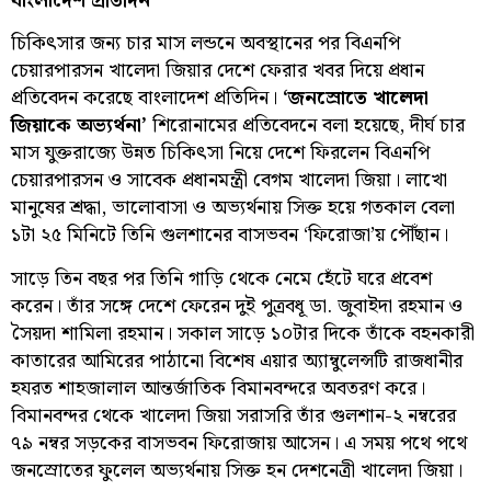
বাংলাদেশ প্রতিদিন
চিকিৎসার জন্য চার মাস লন্ডনে অবস্থানের পর বিএনপি
চেয়ারপারসন খালেদা জিয়ার দেশে ফেরার খবর দিয়ে প্রধান
প্রতিবেদন করেছে বাংলাদেশ প্রতিদিন।
‘জনস্রোতে খালেদা
জিয়াকে অভ্যর্থনা’
শিরোনামের প্রতিবেদনে বলা হয়েছে, দীর্ঘ চার
মাস যুক্তরাজ্যে উন্নত চিকিৎসা নিয়ে দেশে ফিরলেন বিএনপি
চেয়ারপারসন ও সাবেক প্রধানমন্ত্রী বেগম খালেদা জিয়া। লাখো
মানুষের শ্রদ্ধা, ভালোবাসা ও অভ্যর্থনায় সিক্ত হয়ে গতকাল বেলা
১টা ২৫ মিনিটে তিনি গুলশানের বাসভবন ‘ফিরোজা’য় পৌঁছান।
সাড়ে তিন বছর পর তিনি গাড়ি থেকে নেমে হেঁটে ঘরে প্রবেশ
করেন। তাঁর সঙ্গে দেশে ফেরেন দুই পুত্রবধূ ডা. জুবাইদা রহমান ও
সৈয়দা শামিলা রহমান। সকাল সাড়ে ১০টার দিকে তাঁকে বহনকারী
কাতারের আমিরের পাঠানো বিশেষ এয়ার অ্যাম্বুলেন্সটি রাজধানীর
হযরত শাহজালাল আন্তর্জাতিক বিমানবন্দরে অবতরণ করে।
বিমানবন্দর থেকে খালেদা জিয়া সরাসরি তাঁর গুলশান-২ নম্বরের
৭৯ নম্বর সড়কের বাসভবন ফিরোজায় আসেন। এ সময় পথে পথে
জনস্রোতের ফুলেল অভ্যর্থনায় সিক্ত হন দেশনেত্রী খালেদা জিয়া।