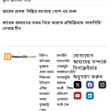
মূল্যস্ফীতির প্যাঁচ
জাহেদ প্রসঙ্গ: দিল্লির ব্যাখ্যায় খোশ নয় ঢাকা
তারেক রহমানের সফর নিয়ে ভারতে প্রতিক্রিয়ায় ‘দাদাগিরি’
দেখছে চীন
যোগাযোগ
ভিডিও
জননীতি
আমাদের সম্পর্কে
ছবি মহল
ব্যবসাপাতি
মুক্তমত
ঘোরাঘুরি
ডিসক্লেইমার
প্রবাস কড়চা
অন্তর্জালে চর্চিত
অনুসরণ করুন
বিশ্বমণ্ডল
তথ্যপ্রযু্ক্তি
ইউরোপ
রঙ্গমঞ্চ
এশিয়া
মানবী
শিক্ষা
মধ্যপ্রাচ্য
প্রতিবেশ
ভারত
সুসমাচার
যুক্তরাষ্ট্র
ফ্যাক্ট চেক
খেলা