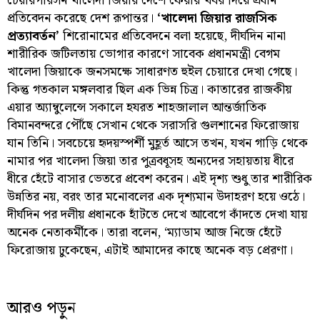
চেয়ারপারসন খালেদা জিয়ার দেশে ফেরার খবর দিয়ে প্রধান
প্রতিবেদন করেছে দেশ রূপান্তর।
‘খালেদা জিয়ার রাজসিক
প্রত্যাবর্তন
’
শিরোনামের প্রতিবেদনে বলা হয়েছে, দীর্ঘদিন নানা
শারীরিক জটিলতায় ভোগার কারণে সাবেক প্রধানমন্ত্রী বেগম
খালেদা জিয়াকে জনসমক্ষে সাধারণত হুইল চেয়ারে দেখা গেছে।
কিন্তু গতকাল মঙ্গলবার ছিল এক ভিন্ন চিত্র। কাতারের রাজকীয়
এয়ার অ্যাম্বুলেন্সে সকালে হযরত শাহজালাল আন্তর্জাতিক
বিমানবন্দরে পৌঁছে সেখান থেকে সরাসরি গুলশানের ফিরোজায়
যান তিনি। সবচেয়ে হৃদয়স্পর্শী মুহূর্ত আসে তখন, যখন গাড়ি থেকে
নামার পর খালেদা জিয়া তার পুত্রবধূসহ অন্যদের সহায়তায় ধীরে
ধীরে হেঁটে বাসার ভেতরে প্রবেশ করেন। এই দৃশ্য শুধু তার শারীরিক
উন্নতির নয়, বরং তার মনোবলের এক দৃশ্যমান উদাহরণ হয়ে ওঠে।
দীর্ঘদিন পর দলীয় প্রধানকে হাঁটতে দেখে আবেগে কাঁদতে দেখা যায়
অনেক নেতাকর্মীকে। তারা বলেন, ‘ম্যাডাম আজ নিজে হেঁটে
ফিরোজায় ঢুকেছেন, এটাই আমাদের কাছে অনেক বড় প্রেরণা।
আরও পড়ুন