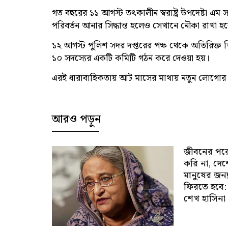
গত বছরের ১১ আগস্ট তৎকালীন স্বরাষ্ট্র উপদেষ্টা 
পরিবর্তন আনার সিদ্ধান্ত হলেও সেখানে নৌকা রাখা হ
১২ আগস্ট পুলিশ সদর দপ্তরের পক্ষ থেকে অতিরিক্ত
১০ সদস্যের একটি কমিটি গঠন করে দেওয়া হয়।
এরই ধারাবাহিকতায় আট মাসের মাথায় নতুন লোগোর ত
আরও পড়ুন
জীবনের পর
করি না, দে
মানুষের জন্
ফিরতে হবে:
শেখ হাসিনা