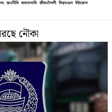
লা
জননীতি
ব্যবসাপাতি
জীবনশৈলী
বিশ্বমণ্ডল
ইউরোপ
সরছে নৌকা