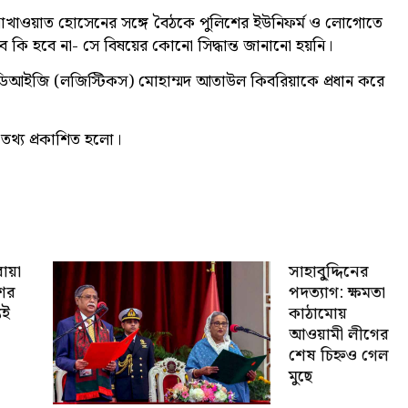
এম সাখাওয়াত হোসেনের সঙ্গে বৈঠকে পুলিশের ইউনিফর্ম ও লোগোতে
বে কি হবে না- সে বিষয়ের কোনো সিদ্ধান্ত জানানো হয়নি।
 ডিআইজি (লজিস্টিকস) মোহাম্মদ আতাউল কিবরিয়াকে প্রধান করে
থ্য প্রকাশিত হলো।
োয়া
সাহাবু্দ্দিনের
শের
পদত্যাগ: ক্ষমতা
যই
কাঠামোয়
আওয়ামী লীগের
শেষ চিহ্নও গেল
মুছে