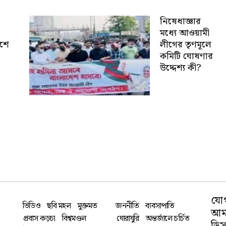
নিষেধাজ্ঞার
মধ্যে আওয়ামী
েশে
লীগের তৃণমূলে
কমিটি ঘোষণার
উদ্দেশ্য কী?
যো
ভিডিও
ছবি মহল
মুক্তমত
জননীতি
ব্যবসাপাতি
আমা
প্রবাস কড়চা
বিশ্বমণ্ডল
ঘোরাঘুরি
অন্তর্জালে চর্চিত