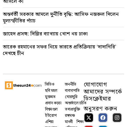
আসলে কী
অন্তর্বর্তী সরকার আমলে দুর্নীতি বৃদ্ধি: আসিফ নজরুল দিলেন
মূল্যস্ফীতির প্যাঁচ
জাহেদ প্রসঙ্গ: দিল্লির ব্যাখ্যায় খোশ নয় ঢাকা
তারেক রহমানের সফর নিয়ে ভারতে প্রতিক্রিয়ায় ‘দাদাগিরি’
দেখছে চীন
যোগাযোগ
ভিডিও
জননীতি
আমাদের সম্পর্কে
ছবি মহল
ব্যবসাপাতি
মুক্তমত
ঘোরাঘুরি
ডিসক্লেইমার
প্রবাস কড়চা
অন্তর্জালে চর্চিত
অনুসরণ করুন
বিশ্বমণ্ডল
তথ্যপ্রযু্ক্তি
ইউরোপ
রঙ্গমঞ্চ
এশিয়া
মানবী
শিক্ষা