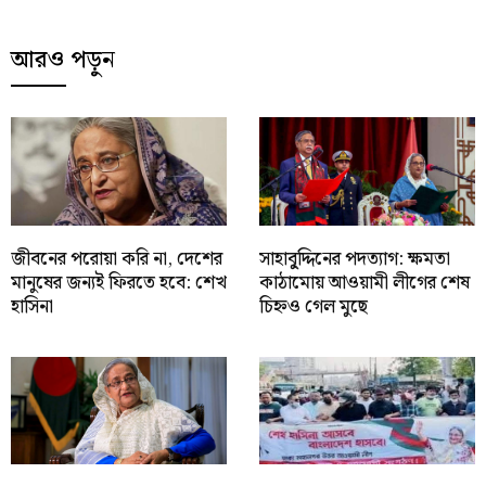
আরও পড়ুন
জীবনের পরোয়া করি না, দেশের
সাহাবু্দ্দিনের পদত্যাগ: ক্ষমতা
মানুষের জন্যই ফিরতে হবে: শেখ
কাঠামোয় আওয়ামী লীগের শেষ
হাসিনা
চিহ্নও গেল মুছে