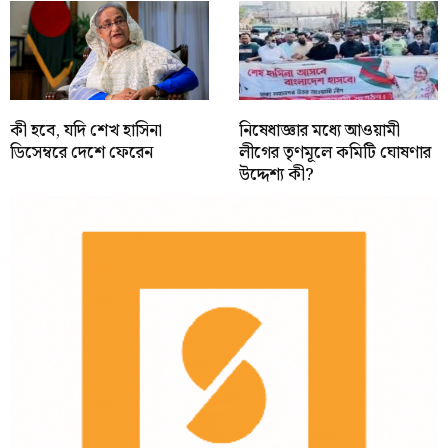
কী হবে, যদি শেখ হাসিনা
নিষেধাজ্ঞার মধ্যে আওয়ামী
ডিসেম্বরে দেশে ফেরেন
লীগের তৃণমূলে কমিটি ঘোষণার
উদ্দেশ্য কী?