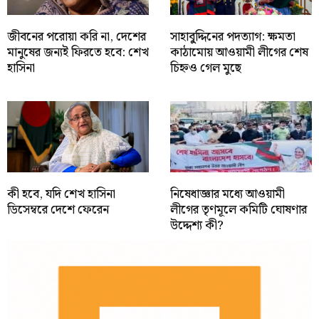
জীবনের পরোয়া করি না, দেশের
সাহাবু্দ্দিনের পদত্যাগ: ক্ষমতা
মানুষের জন্যই ফিরতে হবে: শেখ
কাঠামোয় আওয়ামী লীগের শেষ
হাসিনা
চিহ্নও গেল মুছে
কী হবে, যদি শেখ হাসিনা
নিষেধাজ্ঞার মধ্যে আওয়ামী
ডিসেম্বরে দেশে ফেরেন
লীগের তৃণমূলে কমিটি ঘোষণার
উদ্দেশ্য কী?